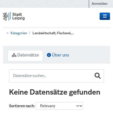
Zum Hauptinhalt wechseln
Anmelden
Kategorien
Landwirtschaft, Fischerei,...
Datensätze
Über uns
Keine Datensätze gefunden
Sortieren nach