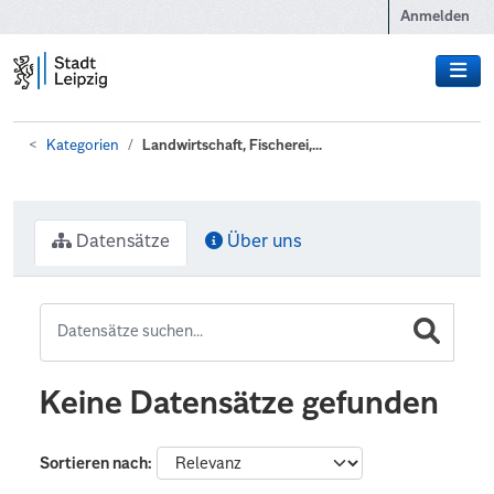
Zum Hauptinhalt wechseln
Anmelden
Kategorien
Landwirtschaft, Fischerei,...
Datensätze
Über uns
Keine Datensätze gefunden
Sortieren nach