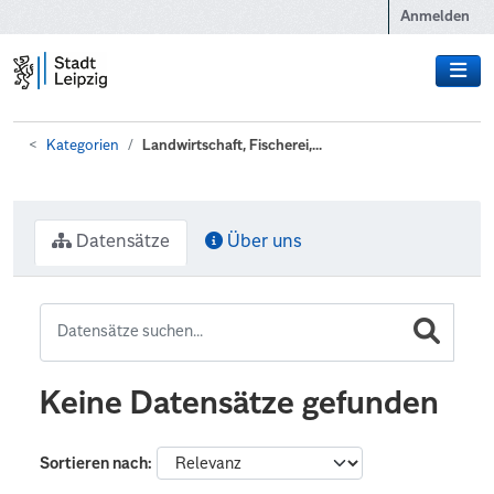
Zum Hauptinhalt wechseln
Anmelden
Kategorien
Landwirtschaft, Fischerei,...
Datensätze
Über uns
Keine Datensätze gefunden
Sortieren nach