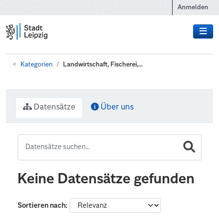
Zum Hauptinhalt wechseln
Anmelden
Kategorien
Landwirtschaft, Fischerei,...
Datensätze
Über uns
Keine Datensätze gefunden
Sortieren nach