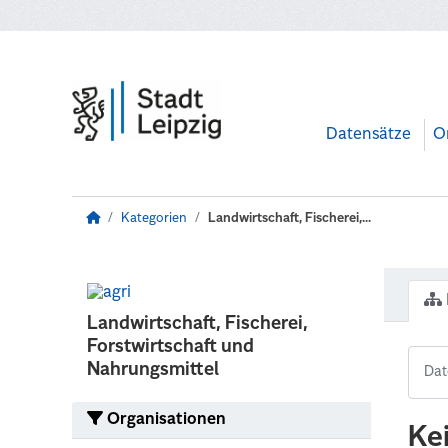
Zum Hauptinhalt wechseln
Datensätze
O
Kategorien
Landwirtschaft, Fischerei,...
Landwirtschaft, Fischerei,
Forstwirtschaft und
Nahrungsmittel
Organisationen
Ke