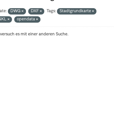
ate:
DWG
DXF
Tags:
Stadtgrundkarte
GKL
opendata
 versuch es mit einer anderen Suche.