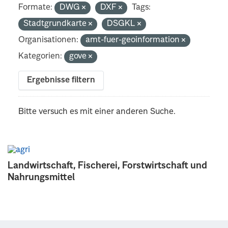
Formate:
DWG
DXF
Tags:
Stadtgrundkarte
DSGKL
Organisationen:
amt-fuer-geoinformation
Kategorien:
gove
Ergebnisse filtern
Bitte versuch es mit einer anderen Suche.
Landwirtschaft, Fischerei, Forstwirtschaft und
Nahrungsmittel