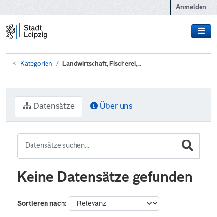
Zum Hauptinhalt wechseln
Anmelden
Kategorien
Landwirtschaft, Fischerei,...
Datensätze
Über uns
Keine Datensätze gefunden
Sortieren nach