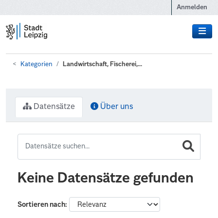
Zum Hauptinhalt wechseln
Anmelden
Kategorien
Landwirtschaft, Fischerei,...
Datensätze
Über uns
Keine Datensätze gefunden
Sortieren nach