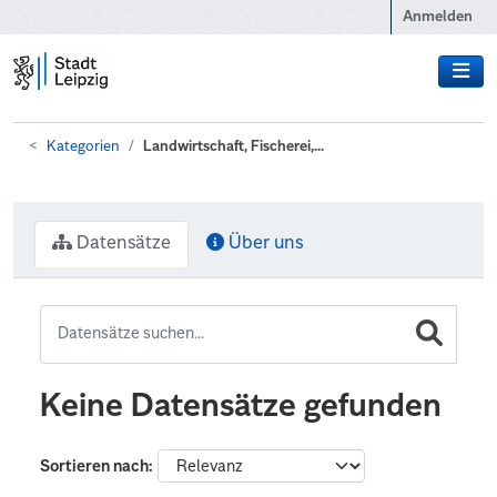
Zum Hauptinhalt wechseln
Anmelden
Kategorien
Landwirtschaft, Fischerei,...
Datensätze
Über uns
Keine Datensätze gefunden
Sortieren nach