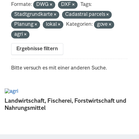
Formate:
DWG
DXF
Tags:
Stadtgrundkarte
Cadastral parcels
Planung
lokal
Kategorien:
gove
agri
Ergebnisse filtern
Bitte versuch es mit einer anderen Suche.
Landwirtschaft, Fischerei, Forstwirtschaft und
Nahrungsmittel