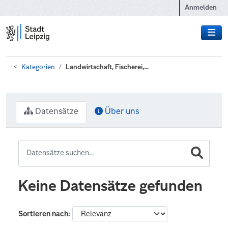
Zum Hauptinhalt wechseln
Anmelden
Kategorien
Landwirtschaft, Fischerei,...
Datensätze
Über uns
Keine Datensätze gefunden
Sortieren nach