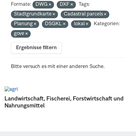
Formate:
DWG
DXF
Tags:
Stadtgrundkarte
Cadastral parcels
Planung
DSGKL
lokal
Kategorien:
gove
Ergebnisse filtern
Bitte versuch es mit einer anderen Suche.
Landwirtschaft, Fischerei, Forstwirtschaft und
Nahrungsmittel