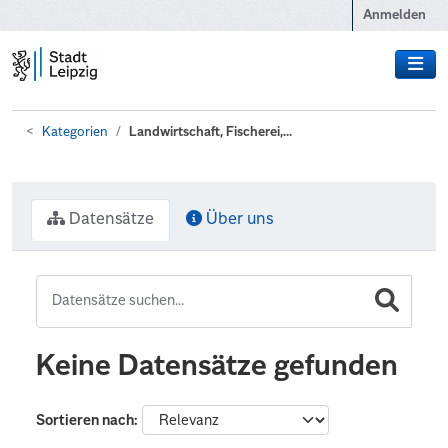
Zum Hauptinhalt wechseln
Anmelden
Kategorien
Landwirtschaft, Fischerei,...
Datensätze
Über uns
Keine Datensätze gefunden
Sortieren nach