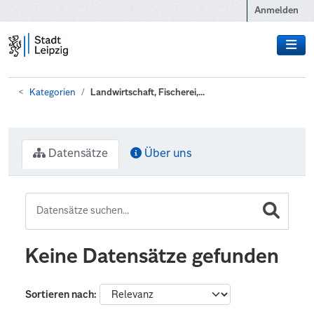
Zum Hauptinhalt wechseln
Anmelden
Kategorien
Landwirtschaft, Fischerei,...
Datensätze
Über uns
Keine Datensätze gefunden
Sortieren nach