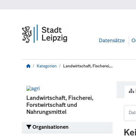
Zum Hauptinhalt wechseln
Datensätze
O
Kategorien
Landwirtschaft, Fischerei,...
Landwirtschaft, Fischerei,
Forstwirtschaft und
Nahrungsmittel
Organisationen
Ke