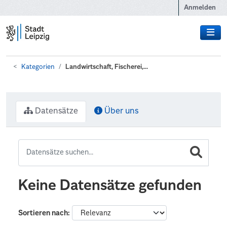
Zum Hauptinhalt wechseln
Anmelden
Kategorien
Landwirtschaft, Fischerei,...
Datensätze
Über uns
Keine Datensätze gefunden
Sortieren nach