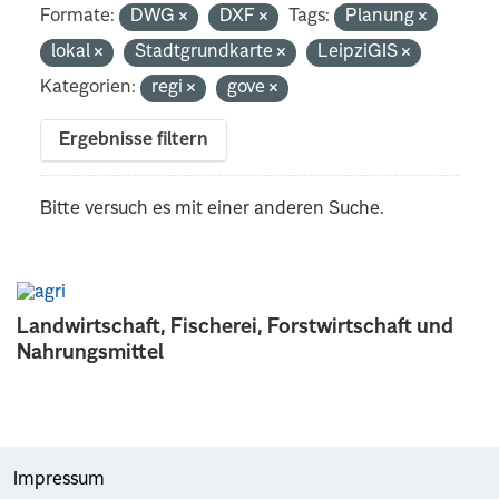
Formate:
DWG
DXF
Tags:
Planung
lokal
Stadtgrundkarte
LeipziGIS
Kategorien:
regi
gove
Ergebnisse filtern
Bitte versuch es mit einer anderen Suche.
Landwirtschaft, Fischerei, Forstwirtschaft und
Nahrungsmittel
Impressum