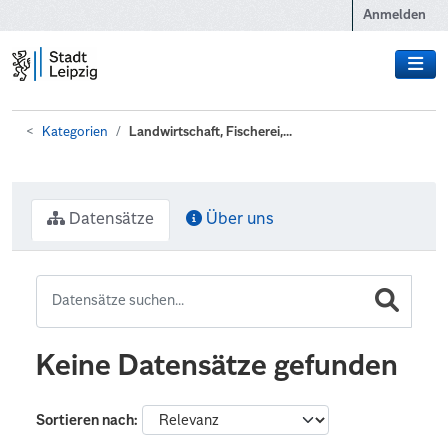
Zum Hauptinhalt wechseln
Anmelden
Kategorien
Landwirtschaft, Fischerei,...
Datensätze
Über uns
Keine Datensätze gefunden
Sortieren nach