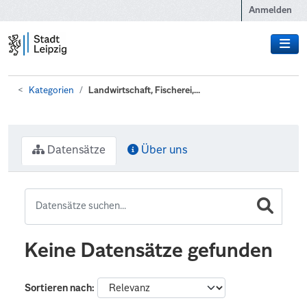
Zum Hauptinhalt wechseln
Anmelden
Kategorien
Landwirtschaft, Fischerei,...
Datensätze
Über uns
Keine Datensätze gefunden
Sortieren nach