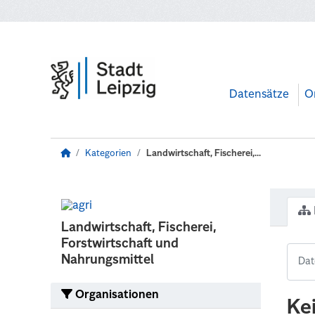
Zum Hauptinhalt wechseln
Datensätze
O
Kategorien
Landwirtschaft, Fischerei,...
Landwirtschaft, Fischerei,
Forstwirtschaft und
Nahrungsmittel
Organisationen
Ke