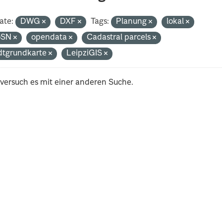
ate:
DWG
DXF
Tags:
Planung
lokal
oSN
opendata
Cadastral parcels
dtgrundkarte
LeipziGIS
 versuch es mit einer anderen Suche.