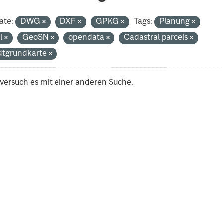
ate:
DWG
DXF
GPKG
Tags:
Planung
al
GeoSN
opendata
Cadastral parcels
dtgrundkarte
 versuch es mit einer anderen Suche.