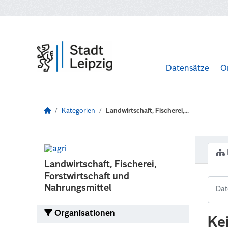
Zum Hauptinhalt wechseln
Datensätze
O
Kategorien
Landwirtschaft, Fischerei,...
Landwirtschaft, Fischerei,
Forstwirtschaft und
Nahrungsmittel
Organisationen
Ke