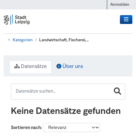
Zum Hauptinhalt wechseln
Anmelden
Kategorien
Landwirtschaft, Fischerei,...
Datensätze
Über uns
Keine Datensätze gefunden
Sortieren nach