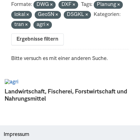
Formate:
DWG
DXF
Tags:
Planung
lokal
GeoSN
DSGKL
Kategorien:
tran
agri
Ergebnisse filtern
Bitte versuch es mit einer anderen Suche.
Landwirtschaft, Fischerei, Forstwirtschaft und
Nahrungsmittel
Impressum