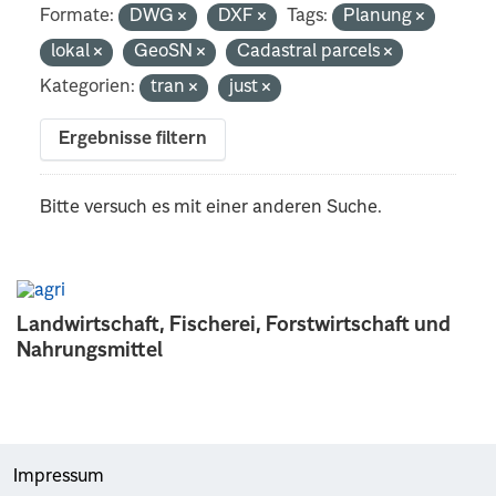
Formate:
DWG
DXF
Tags:
Planung
lokal
GeoSN
Cadastral parcels
Kategorien:
tran
just
Ergebnisse filtern
Bitte versuch es mit einer anderen Suche.
Landwirtschaft, Fischerei, Forstwirtschaft und
Nahrungsmittel
Impressum