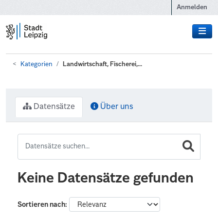
Zum Hauptinhalt wechseln
Anmelden
Kategorien
Landwirtschaft, Fischerei,...
Datensätze
Über uns
Keine Datensätze gefunden
Sortieren nach