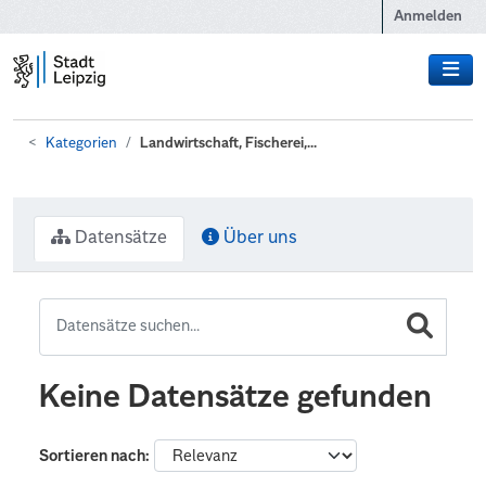
Zum Hauptinhalt wechseln
Anmelden
Kategorien
Landwirtschaft, Fischerei,...
Datensätze
Über uns
Keine Datensätze gefunden
Sortieren nach