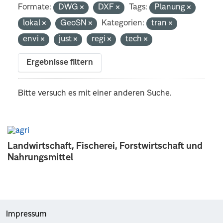
Formate:
DWG
DXF
Tags:
Planung
lokal
GeoSN
Kategorien:
tran
envi
just
regi
tech
Ergebnisse filtern
Bitte versuch es mit einer anderen Suche.
Landwirtschaft, Fischerei, Forstwirtschaft und
Nahrungsmittel
Impressum