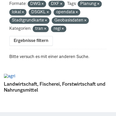
Formate:
DWG
DXF
Tags:
Planung
lokal
DSGKL
opendata
Stadtgrundkarte
Geobasisdaten
Kategorien:
tran
regi
Ergebnisse filtern
Bitte versuch es mit einer anderen Suche.
Landwirtschaft, Fischerei, Forstwirtschaft und
Nahrungsmittel