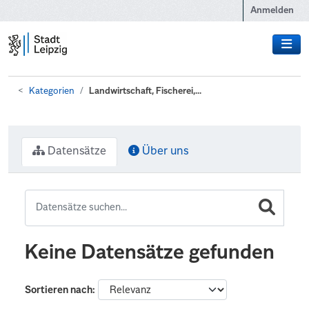
Zum Hauptinhalt wechseln
Anmelden
Kategorien
Landwirtschaft, Fischerei,...
Datensätze
Über uns
Keine Datensätze gefunden
Sortieren nach