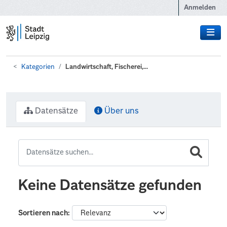
Zum Hauptinhalt wechseln
Anmelden
Kategorien
Landwirtschaft, Fischerei,...
Datensätze
Über uns
Keine Datensätze gefunden
Sortieren nach