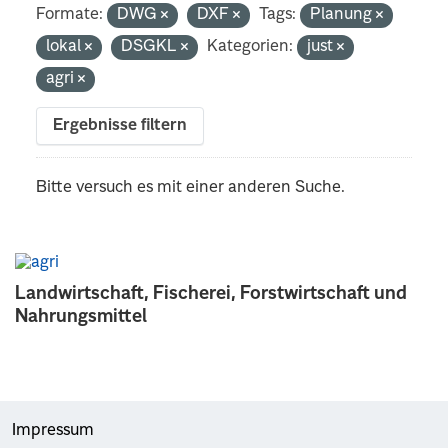
Formate:
DWG
DXF
Tags:
Planung
lokal
DSGKL
Kategorien:
just
agri
Ergebnisse filtern
Bitte versuch es mit einer anderen Suche.
Landwirtschaft, Fischerei, Forstwirtschaft und
Nahrungsmittel
Impressum