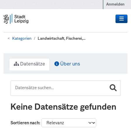
Zum Hauptinhalt wechseln
Anmelden
Kategorien
Landwirtschaft, Fischerei,...
Datensätze
Über uns
Keine Datensätze gefunden
Sortieren nach