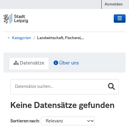
Zum Hauptinhalt wechseln
Anmelden
Kategorien
Landwirtschaft, Fischerei,...
Datensätze
Über uns
Keine Datensätze gefunden
Sortieren nach