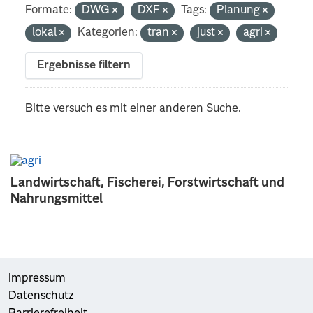
Formate:
DWG
DXF
Tags:
Planung
lokal
Kategorien:
tran
just
agri
Ergebnisse filtern
Bitte versuch es mit einer anderen Suche.
Landwirtschaft, Fischerei, Forstwirtschaft und
Nahrungsmittel
Impressum
Datenschutz