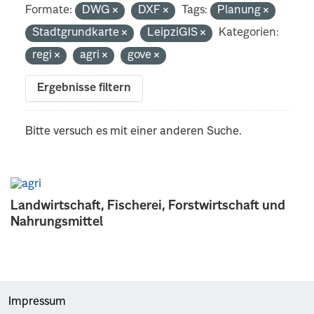
Formate:
DWG
DXF
Tags:
Planung
Stadtgrundkarte
LeipziGIS
Kategorien:
regi
agri
gove
Ergebnisse filtern
Bitte versuch es mit einer anderen Suche.
Landwirtschaft, Fischerei, Forstwirtschaft und
Nahrungsmittel
Impressum