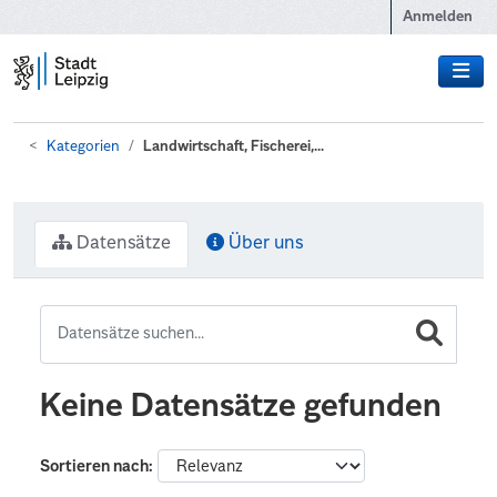
Zum Hauptinhalt wechseln
Anmelden
Kategorien
Landwirtschaft, Fischerei,...
Datensätze
Über uns
Keine Datensätze gefunden
Sortieren nach