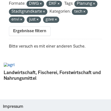
Formate:
DWG
DXF
Tags:
Planung
Stadtgrundkarte
Kategorien:
tech
envi
just
gove
Ergebnisse filtern
Bitte versuch es mit einer anderen Suche.
Landwirtschaft, Fischerei, Forstwirtschaft und
Nahrungsmittel
Impressum