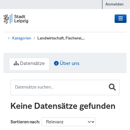
Zum Hauptinhalt wechseln
Anmelden
Kategorien
Landwirtschaft, Fischerei,...
Datensätze
Über uns
Keine Datensätze gefunden
Sortieren nach