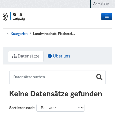
Zum Hauptinhalt wechseln
Anmelden
Kategorien
Landwirtschaft, Fischerei,...
Datensätze
Über uns
Keine Datensätze gefunden
Sortieren nach