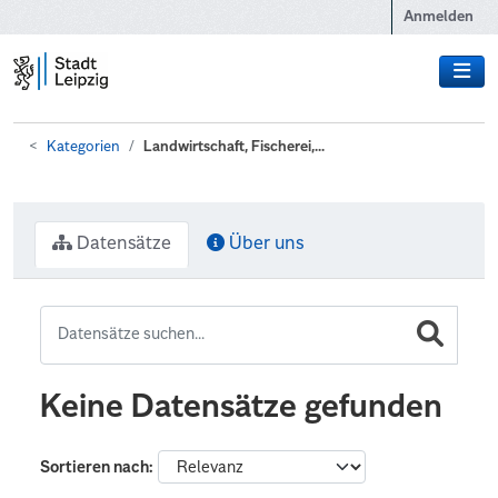
Zum Hauptinhalt wechseln
Anmelden
Kategorien
Landwirtschaft, Fischerei,...
Datensätze
Über uns
Keine Datensätze gefunden
Sortieren nach