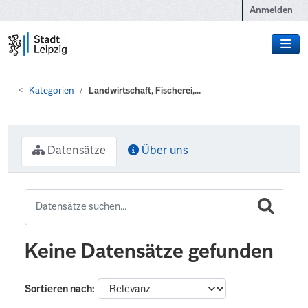
Zum Hauptinhalt wechseln
Anmelden
Kategorien
Landwirtschaft, Fischerei,...
Datensätze
Über uns
Keine Datensätze gefunden
Sortieren nach