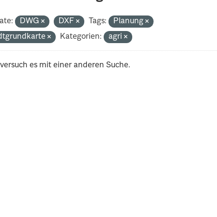
ate:
DWG
DXF
Tags:
Planung
dtgrundkarte
Kategorien:
agri
 versuch es mit einer anderen Suche.