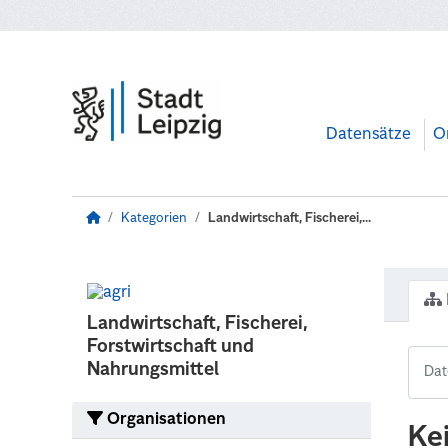
Zum Hauptinhalt wechseln
Datensätze
O
Kategorien
Landwirtschaft, Fischerei,...
Landwirtschaft, Fischerei,
Forstwirtschaft und
Nahrungsmittel
Organisationen
Ke