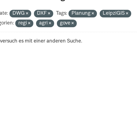
ate:
DWG
DXF
Tags:
Planung
LeipziGIS
orien:
regi
agri
gove
 versuch es mit einer anderen Suche.