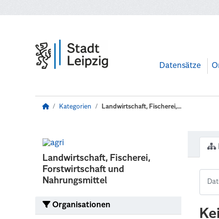
Zum Hauptinhalt wechseln
Datensätze
O
Kategorien
Landwirtschaft, Fischerei,...
Landwirtschaft, Fischerei,
Forstwirtschaft und
Nahrungsmittel
Organisationen
Ke