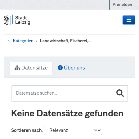
Zum Hauptinhalt wechseln
Anmelden
Kategorien
Landwirtschaft, Fischerei,...
Datensätze
Über uns
Keine Datensätze gefunden
Sortieren nach