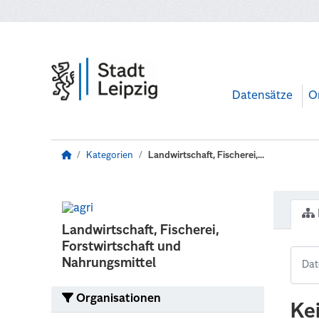
Zum Hauptinhalt wechseln
Datensätze
O
Kategorien
Landwirtschaft, Fischerei,...
Landwirtschaft, Fischerei,
Forstwirtschaft und
Nahrungsmittel
Organisationen
Ke