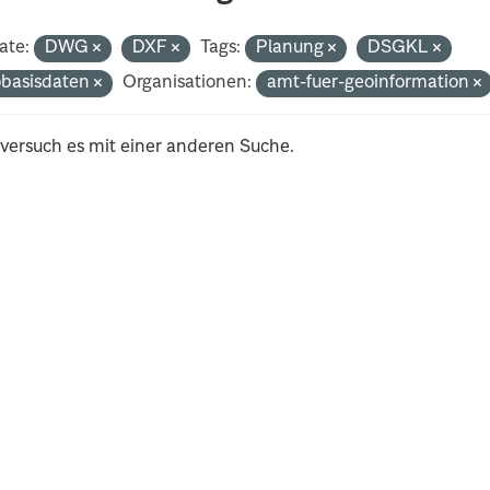
ate:
DWG
DXF
Tags:
Planung
DSGKL
basisdaten
Organisationen:
amt-fuer-geoinformation
 versuch es mit einer anderen Suche.