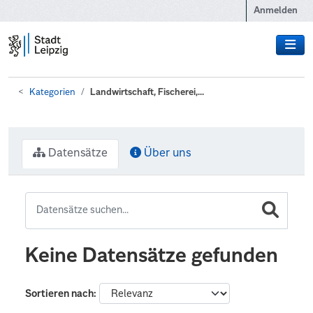
Zum Hauptinhalt wechseln
Anmelden
Kategorien
Landwirtschaft, Fischerei,...
Datensätze
Über uns
Keine Datensätze gefunden
Sortieren nach