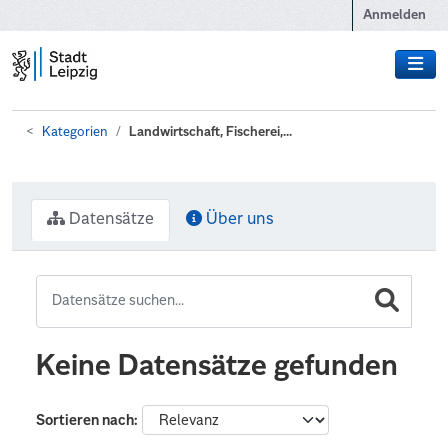
Zum Hauptinhalt wechseln
Anmelden
Kategorien
Landwirtschaft, Fischerei,...
Datensätze
Über uns
Keine Datensätze gefunden
Sortieren nach