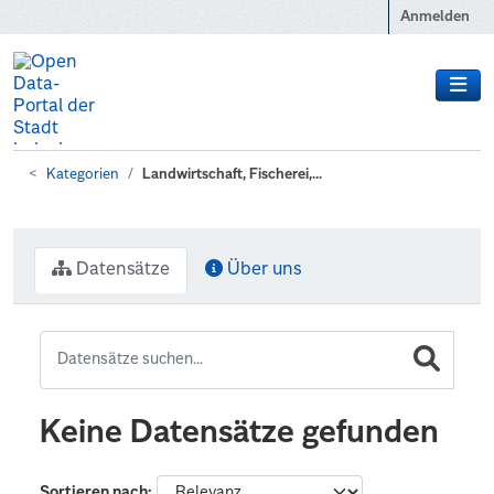
Zum Hauptinhalt wechseln
Anmelden
Kategorien
Landwirtschaft, Fischerei,...
Datensätze
Über uns
Keine Datensätze gefunden
Sortieren nach