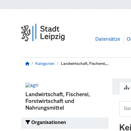
Zum Hauptinhalt wechseln
Datensätze
O
Kategorien
Landwirtschaft, Fischerei,...
Landwirtschaft, Fischerei,
Forstwirtschaft und
Nahrungsmittel
Organisationen
Ke