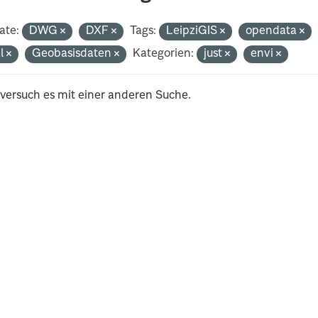
ate:
DWG
DXF
Tags:
LeipziGIS
opendata
al
Geobasisdaten
Kategorien:
just
envi
 versuch es mit einer anderen Suche.