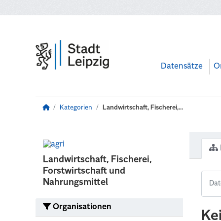
Zum Hauptinhalt wechseln
Datensätze
O
Kategorien
Landwirtschaft, Fischerei,...
Landwirtschaft, Fischerei,
Forstwirtschaft und
Nahrungsmittel
Organisationen
Ke