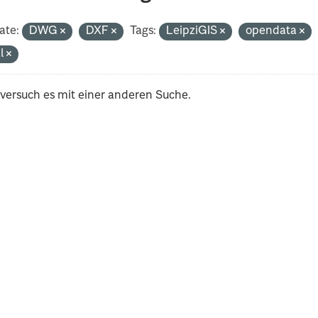
ate:
DWG
DXF
Tags:
LeipziGIS
opendata
al
 versuch es mit einer anderen Suche.