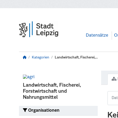
Zum Hauptinhalt wechseln
Datensätze
O
Kategorien
Landwirtschaft, Fischerei,...
Landwirtschaft, Fischerei,
Forstwirtschaft und
Nahrungsmittel
Organisationen
Ke