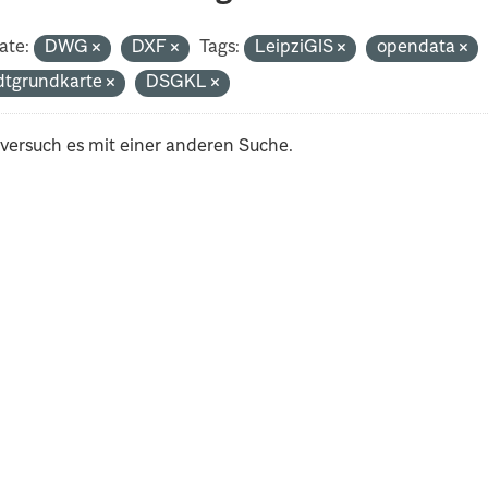
ate:
DWG
DXF
Tags:
LeipziGIS
opendata
dtgrundkarte
DSGKL
 versuch es mit einer anderen Suche.