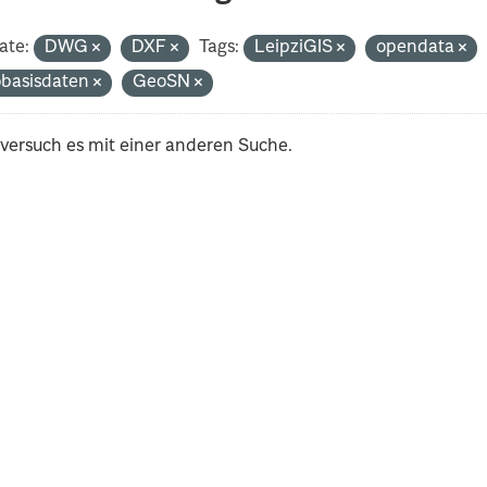
ate:
DWG
DXF
Tags:
LeipziGIS
opendata
basisdaten
GeoSN
 versuch es mit einer anderen Suche.