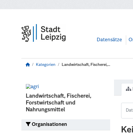
Zum Hauptinhalt wechseln
Datensätze
O
Kategorien
Landwirtschaft, Fischerei,...
Landwirtschaft, Fischerei,
Forstwirtschaft und
Nahrungsmittel
Organisationen
Ke