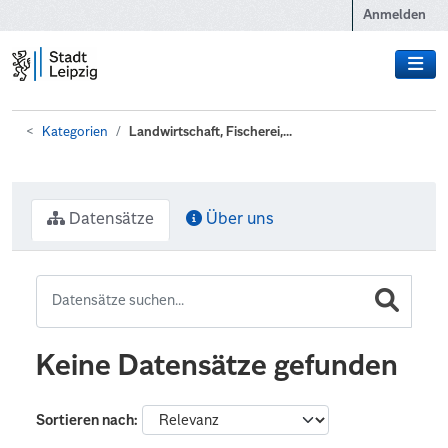
Zum Hauptinhalt wechseln
Anmelden
Kategorien
Landwirtschaft, Fischerei,...
Datensätze
Über uns
Keine Datensätze gefunden
Sortieren nach