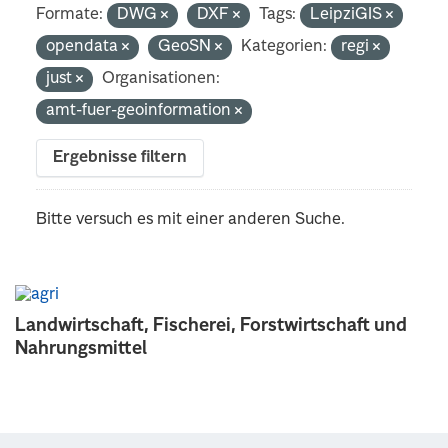
Formate:
DWG
DXF
Tags:
LeipziGIS
opendata
GeoSN
Kategorien:
regi
just
Organisationen:
amt-fuer-geoinformation
Ergebnisse filtern
Bitte versuch es mit einer anderen Suche.
Landwirtschaft, Fischerei, Forstwirtschaft und
Nahrungsmittel