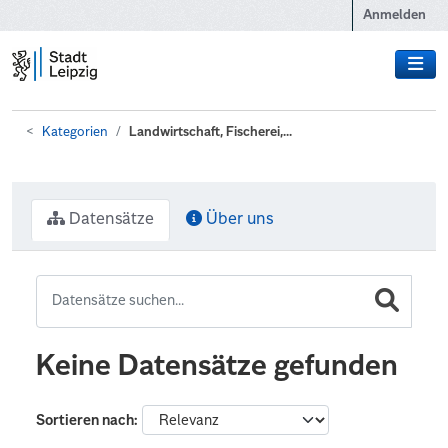
Zum Hauptinhalt wechseln
Anmelden
Kategorien
Landwirtschaft, Fischerei,...
Datensätze
Über uns
Keine Datensätze gefunden
Sortieren nach