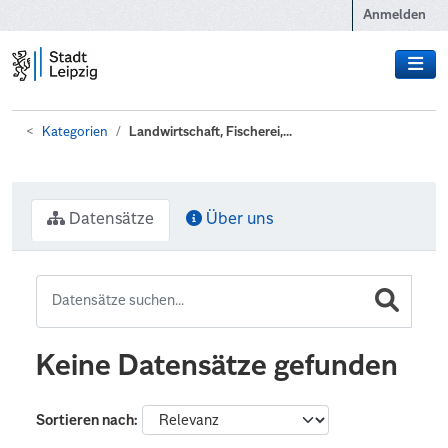
Zum Hauptinhalt wechseln
Anmelden
Kategorien
Landwirtschaft, Fischerei,...
Datensätze
Über uns
Keine Datensätze gefunden
Sortieren nach