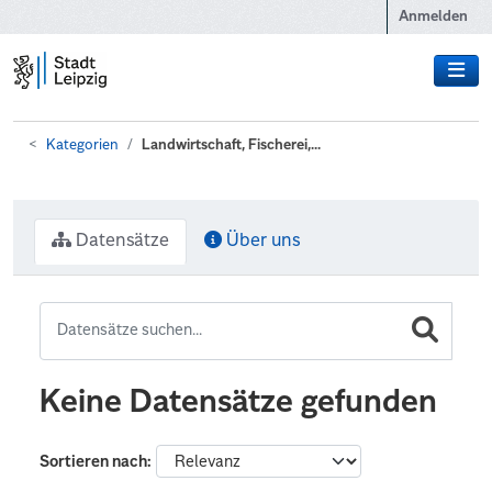
Zum Hauptinhalt wechseln
Anmelden
Kategorien
Landwirtschaft, Fischerei,...
Datensätze
Über uns
Keine Datensätze gefunden
Sortieren nach