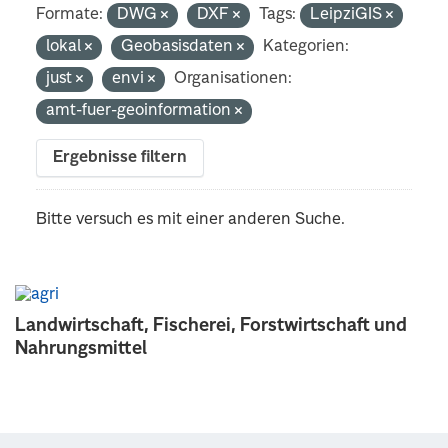
Formate:
DWG
DXF
Tags:
LeipziGIS
lokal
Geobasisdaten
Kategorien:
just
envi
Organisationen:
amt-fuer-geoinformation
Ergebnisse filtern
Bitte versuch es mit einer anderen Suche.
Landwirtschaft, Fischerei, Forstwirtschaft und
Nahrungsmittel