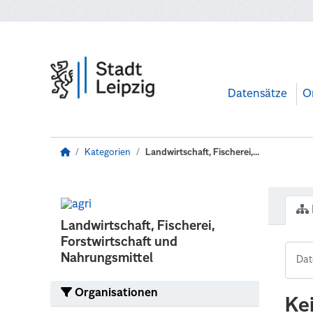
Zum Hauptinhalt wechseln
Datensätze
O
Kategorien
Landwirtschaft, Fischerei,...
Landwirtschaft, Fischerei,
Forstwirtschaft und
Nahrungsmittel
Organisationen
Ke