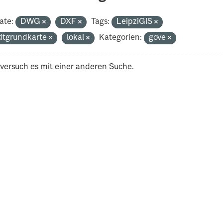
ate:
DWG
DXF
Tags:
LeipziGIS
dtgrundkarte
lokal
Kategorien:
gove
 versuch es mit einer anderen Suche.