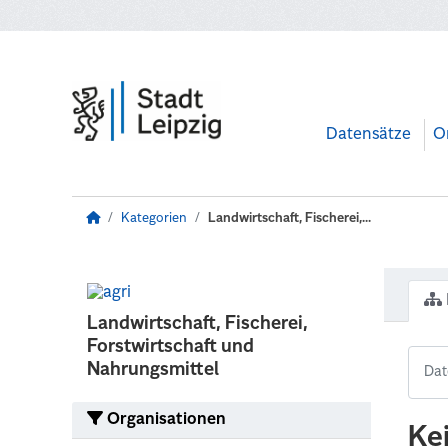
Zum Hauptinhalt wechseln
Datensätze
O
Kategorien
Landwirtschaft, Fischerei,...
Landwirtschaft, Fischerei,
Forstwirtschaft und
Nahrungsmittel
Organisationen
Ke