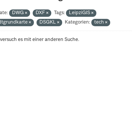
ate:
DWG
DXF
Tags:
LeipziGIS
dtgrundkarte
DSGKL
Kategorien:
tech
 versuch es mit einer anderen Suche.