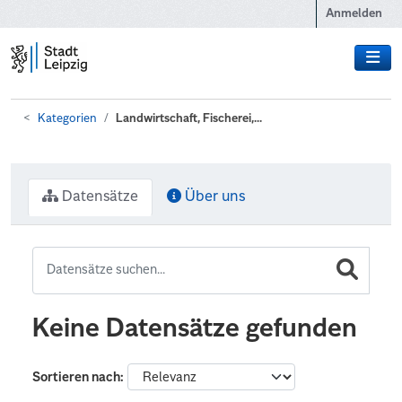
Zum Hauptinhalt wechseln
Anmelden
Kategorien
Landwirtschaft, Fischerei,...
Datensätze
Über uns
Keine Datensätze gefunden
Sortieren nach