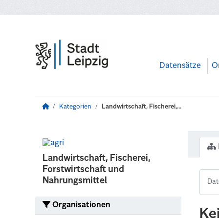
Zum Hauptinhalt wechseln
Datensätze
O
Kategorien
Landwirtschaft, Fischerei,...
Landwirtschaft, Fischerei,
Forstwirtschaft und
Nahrungsmittel
Organisationen
Ke