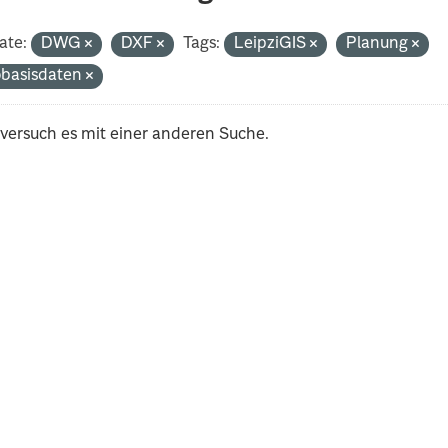
ate:
DWG
DXF
Tags:
LeipziGIS
Planung
basisdaten
 versuch es mit einer anderen Suche.