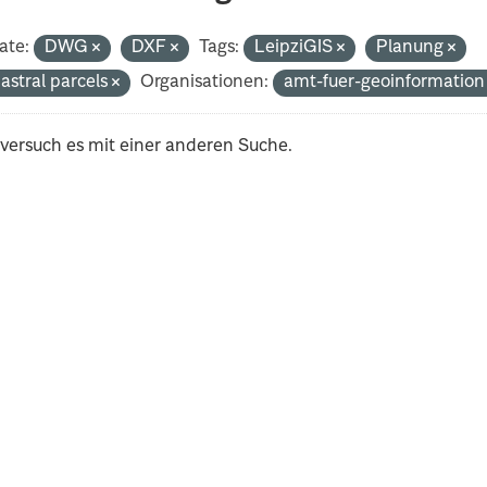
ate:
DWG
DXF
Tags:
LeipziGIS
Planung
astral parcels
Organisationen:
amt-fuer-geoinformatio
 versuch es mit einer anderen Suche.