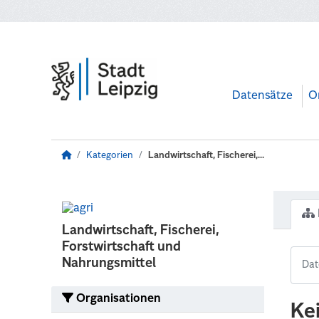
Zum Hauptinhalt wechseln
Datensätze
O
Kategorien
Landwirtschaft, Fischerei,...
Landwirtschaft, Fischerei,
Forstwirtschaft und
Nahrungsmittel
Organisationen
Ke