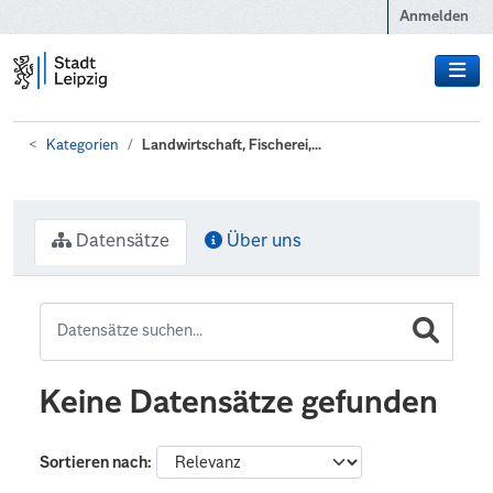
Zum Hauptinhalt wechseln
Anmelden
Kategorien
Landwirtschaft, Fischerei,...
Datensätze
Über uns
Keine Datensätze gefunden
Sortieren nach